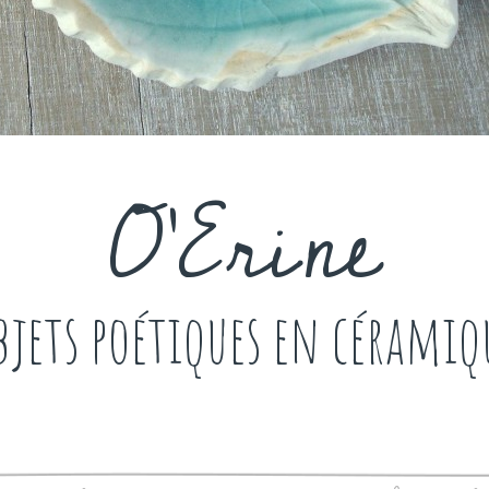
O'Erine
bjets poétiques en céramiq