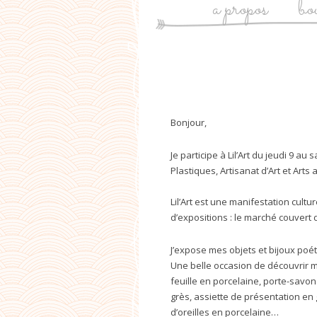
a propos
bo
Post
navigation
Bonjour,
Je participe à Lil’Art du jeudi 9 au
Plastiques, Artisanat d’Art et Arts 
Lil’Art est une manifestation cult
d’expositions : le marché couvert 
J’expose mes objets et bijoux poé
Une belle occasion de découvrir m
feuille en porcelaine, porte-savon
grès, assiette de présentation en
d’oreilles en porcelaine…