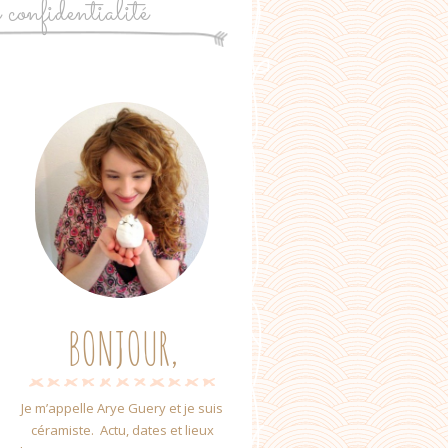
e confidentialité
BONJOUR,
Je m’appelle Arye Guery et je suis
céramiste. Actu, dates et lieux