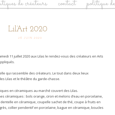
utiques de créateurs
contact
politique d
Lil’Art 2020
26 JUIN 2020
 samedi 11 juillet 2020 aux Lilas le rendez-vous des créateurs en Arts
appliqués.
urelle qui rassemble des créateurs. Le tout dans deux lieux
des Lilas et le théâtre du garde-chasse.
tiques en céramiques au marché couvert des Lilas.
es céramiques : bols orange, ciron et melons d’eau en porcelaine,
 dentelle en céramique, coupelle sachet de thé, coupe à fruits en
 grès, collier pendentif en porcelaine, bague en céramique, boucles