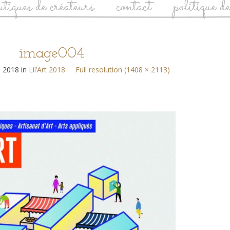
utiques de créateurs
contact
politique d
image004
i 2018
in
Lil’Art 2018
Full resolution (1408 × 2113)