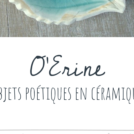
O'Erine
bjets poétiques en céramiq