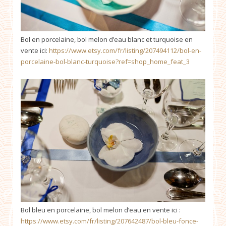
Bol en porcelaine, bol melon d’eau blanc et turquoise en
vente ici:
https://www.etsy.com/fr/listing/207494112/bol-en-
porcelaine-bol-blanc-turquoise?ref=shop_home_feat_3
Bol bleu en porcelaine, bol melon d’eau en vente ici :
https://www.etsy.com/fr/listing/207642487/bol-bleu-fonce-