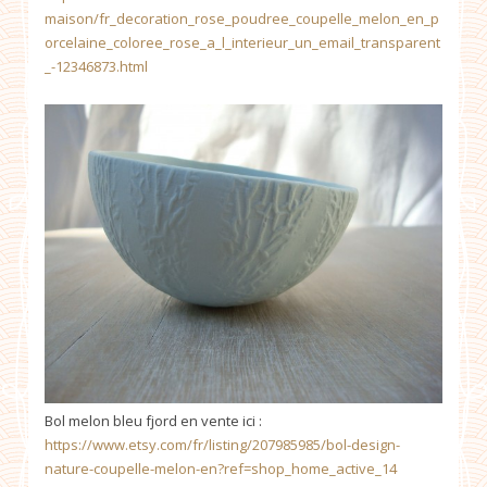
maison/fr_decoration_rose_poudree_coupelle_melon_en_p
orcelaine_coloree_rose_a_l_interieur_un_email_transparent
_-12346873.html
Bol melon bleu fjord en vente ici :
https://www.etsy.com/fr/listing/207985985/bol-design-
nature-coupelle-melon-en?ref=shop_home_active_14