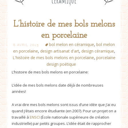
céramique
L’histoire de mes bols melons
Post
en porcelaine
navigation
bol melon en céramique
,
bol melon
8 AVRIL 2015
en porcelaine
,
design artisanat d'art
,
design céramique
,
L'histoire de mes bols melons en porcelaine
,
porcelaine
design poétique
L’histoire de mes bols melons en porcelaine:
L’idée de mes bols melons date déjà de nombreuses
années!
A vrai dire mes bols melons sont issus d’une idée que j’ai eu
quand j’étais encore étudiante (en 2007). Pour un projet on a
travaillé à
ENSCI
(École nationale supérieure de création
industrielle) par petits groupes. L’idée était de rapprocher