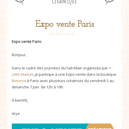
céramique
Expo vente Paris
Post
25 MAI 2015
Expo vente Paris
:
navigation
Bonjour,
Dans le cadre des journées du Fait-Main organisée par
A
Little Market
, je participe à une Expo-vente dans la boutique
Bimonia
à Paris avec plusieurs créatrices du vendredi 5 au
dimanche 7 Juin de 12h à 19h.
A bientôt,
Arye