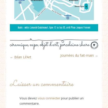
céramique
expo
objet d'art
porcelaine
share
,
,
,
Journées du fait-main
→
←
Bilan Lil’Art
Laisser un commentaire
Vous devez
vous connecter
pour publier un
commentaire.