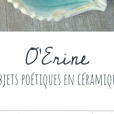
O'Erine
bjets poétiques en céramiq