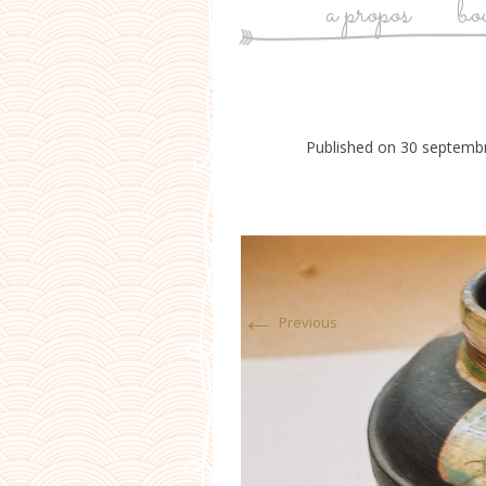
a propos
bo
Published on
30 septemb
←
Previous