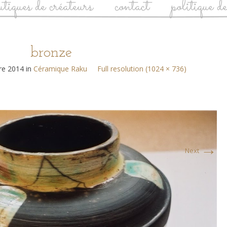
utiques de créateurs
contact
politique d
bronze
re 2014
in
Céramique Raku
Full resolution (1024 × 736)
→
Next