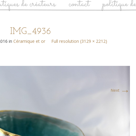
utiques de créateurs
contact
politique d
IMG_4936
2016
in
Céramique et or
Full resolution (3129 × 2212)
→
Next