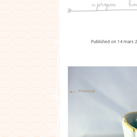
a propos
bo
Published on
14 mars 
←
Previous