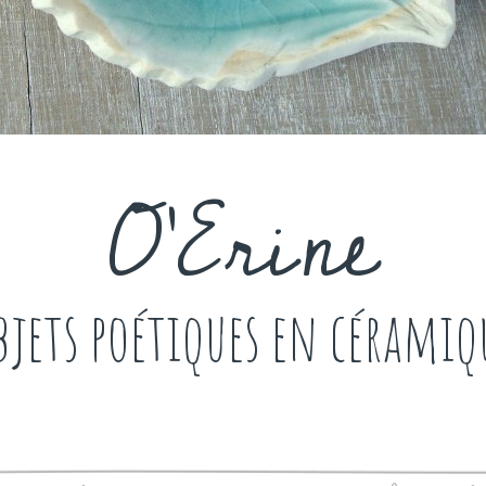
O'Erine
bjets poétiques en céramiq