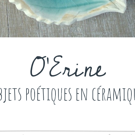
O'Erine
bjets poétiques en céramiq