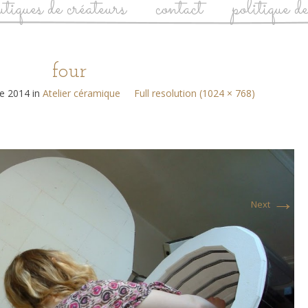
utiques de créateurs
contact
politique d
four
e 2014
in
Atelier céramique
Full resolution (1024 × 768)
→
Next