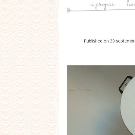
a propos
bo
Published on
30 septembr
←
Previous