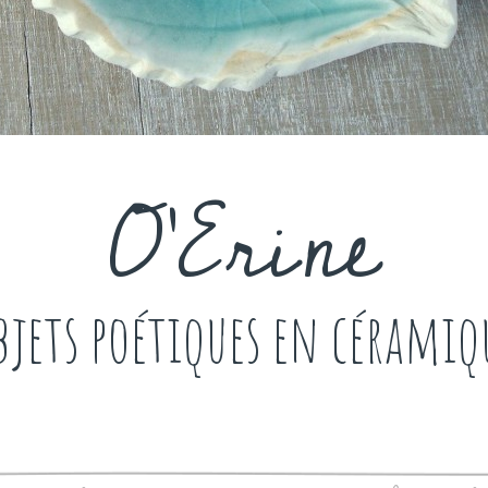
O'Erine
bjets poétiques en céramiq