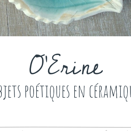
O'Erine
bjets poétiques en céramiq