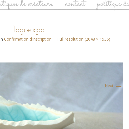
utiques de créateurs
contact
politique d
logoexpo
in
Confirmation d’inscription
Full resolution (2048 × 1536)
→
Next